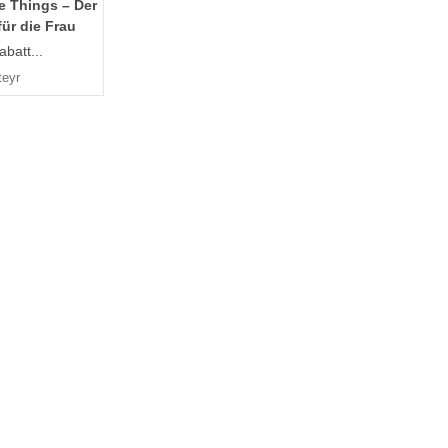
e Things – Der
ür die Frau
batt...
teyr