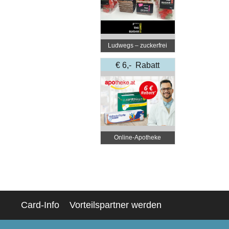
Ludwegs – zuckerfrei
leben
€ 6,- Rabatt
Online‑Apotheke
Card-Info
Vorteilspartner werden