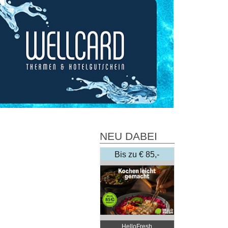
NEU DABEI
Bis zu € 85,-
Rabatt
HelloFresh