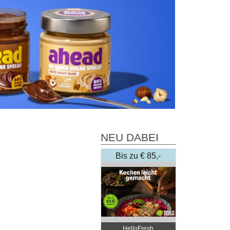
NEU DABEI
Bis zu € 85,-
Rabatt
HelloFresh