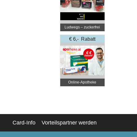
Ludwegs – zuckerfrei
leben
€ 6,- Rabatt
Online‑Apotheke
Card-Info
Vorteilspartner werden