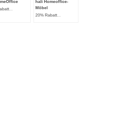
meOffice
hali Homeoffice-
Möbel
batt...
20% Rabatt...