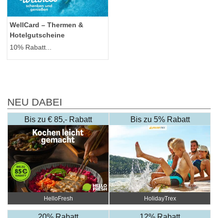
WellCard – Thermen &
Hotelgutscheine
10% Rabatt...
NEU DABEI
Bis zu € 85,- Rabatt
Bis zu 5% Rabatt
HelloFresh
HolidayTrex
20% Rabatt
12% Rabatt