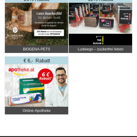
BIOGENA-PETS
Ludwegs – zuckerfrei leben
€ 6,- Rabatt
Online‑Apotheke