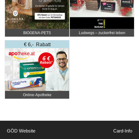
BIOGENA-PETS
Ludwegs – zuckerfrei leben
€ 6,- Rabatt
Online‑Apotheke
GÖD Website
Card-Info