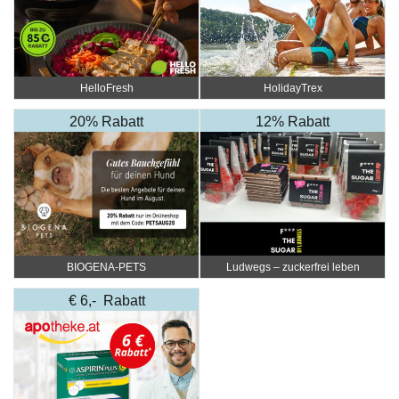
HelloFresh
HolidayTrex
20% Rabatt
12% Rabatt
BIOGENA-PETS
Ludwegs – zuckerfrei leben
€ 6,- Rabatt