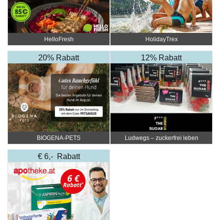
HelloFresh
HolidayTrex
20% Rabatt
12% Rabatt
BIOGENA-PETS
Ludwegs – zuckerfrei leben
€ 6,- Rabatt