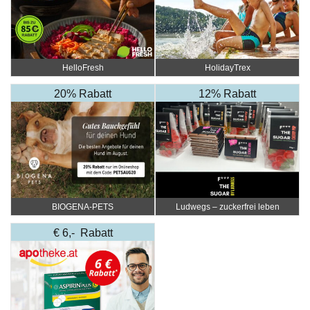
HelloFresh
HolidayTrex
20% Rabatt
12% Rabatt
BIOGENA-PETS
Ludwegs – zuckerfrei leben
€ 6,- Rabatt