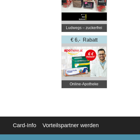
Ludwegs – zuckerfrei
leben
€ 6,- Rabatt
Online‑Apotheke
Card-Info
Vorteilspartner werden