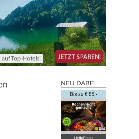
NEU DABEI
en
Bis zu € 85,-
Rabatt
HelloFresh