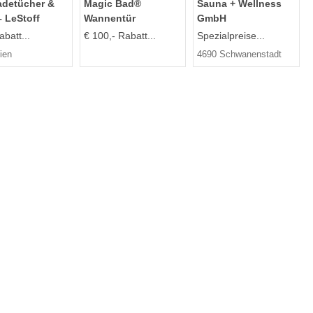
adetücher &
Magic Bad®
Sauna + Wellness
 LeStoff
Wannentür
GmbH
batt...
€ 100,- Rabatt...
Spezialpreise...
ien
4690 Schwanenstadt