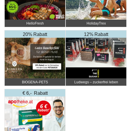
HelloFresh
HolidayTrex
20% Rabatt
12% Rabatt
BIOGENA-PETS
Ludwegs – zuckerfrei leben
€ 6,- Rabatt