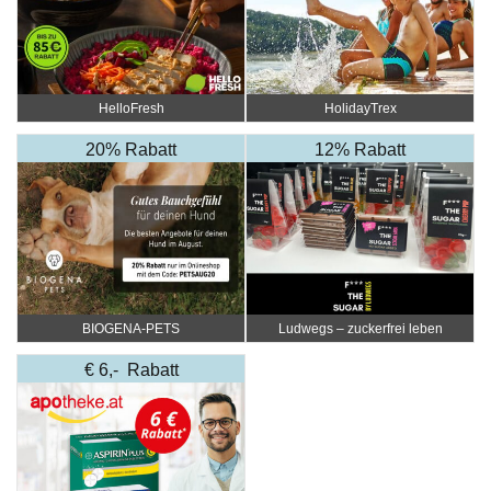
HelloFresh
HolidayTrex
20% Rabatt
12% Rabatt
BIOGENA-PETS
Ludwegs – zuckerfrei leben
€ 6,- Rabatt