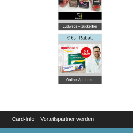
Ludwegs – zuckerfrei
leben
€ 6,- Rabatt
Online‑Apotheke
Card-Info
Vorteilspartner werden