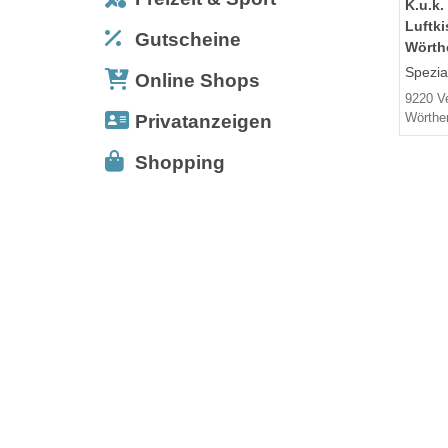
K.u.k.
Luftk
Gutscheine
Wörth
Spezia
Online Shops
9220 V
Wörthe
Privatanzeigen
Shopping