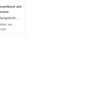
issenboot am
ersee
langebote...
elden am
rsee