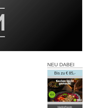
NEU DABEI
Bis zu € 85,-
Rabatt
HelloFresh