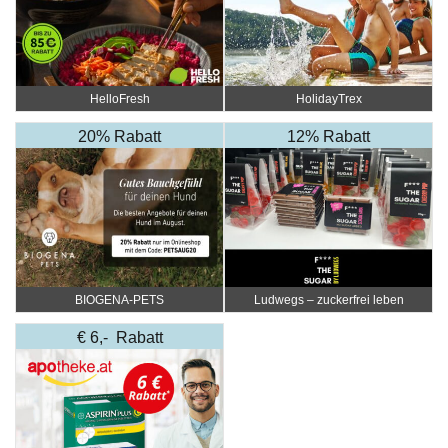
HelloFresh
HolidayTrex
20% Rabatt
12% Rabatt
BIOGENA-PETS
Ludwegs – zuckerfrei leben
€ 6,- Rabatt