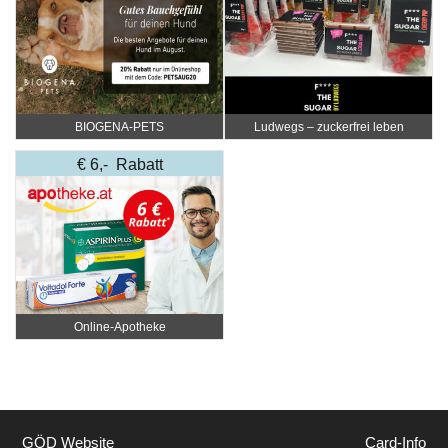
BIOGENA-PETS
Ludwegs – zuckerfrei leben
€ 6,- Rabatt
Online‑Apotheke
GÖD Website
Card-Info