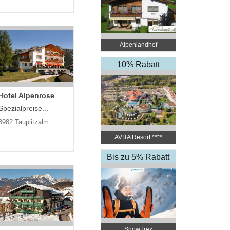
Alpenlandhof
10% Rabatt
Hotel Alpenrose
Spezialpreise...
8982 Tauplitzalm
AVITA Resort ​****
Superior
Bis zu 5% Rabatt
SnowTrex