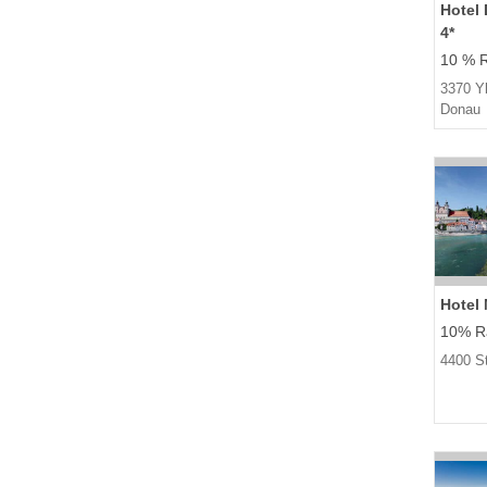
Hotel
4*
10 % R
3370 Y
Donau
Hotel
10% Ra
4400 S