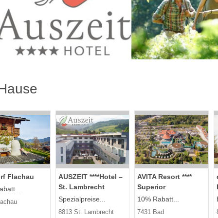
 Hause
rf Flachau
AUSZEIT ****Hotel –
AVITA Resort ​****
St. Lambrecht
Superior
batt...
Spezialpreise...
10% Rabatt...
lachau
8813 St. Lambrecht
7431 Bad