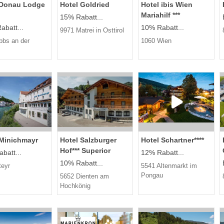
 Donau Lodge
Hotel Goldried
Hotel ibis Wien
Mariahilf ***
15% Rabatt...
abatt...
10% Rabatt...
9971 Matrei in Osttirol
bbs an der
1060 Wien
 Minichmayr
Hotel Salzburger
Hotel Schartner****
Hof*** Superior
batt...
12% Rabatt...
10% Rabatt...
teyr
5541 Altenmarkt im
Pongau
5652 Dienten am
Hochkönig