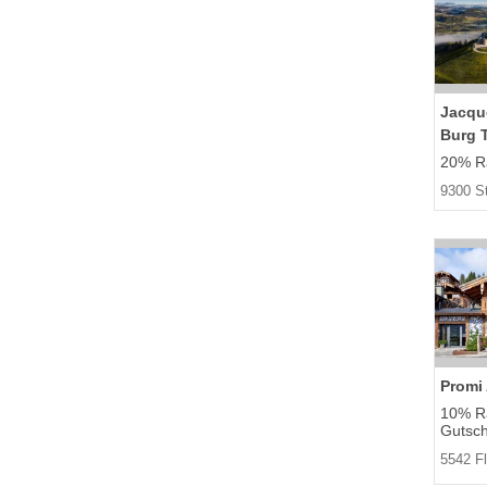
Jacqu
Burg 
20% Ra
9300 St
Promi
10% R
Gutsch
5542 F