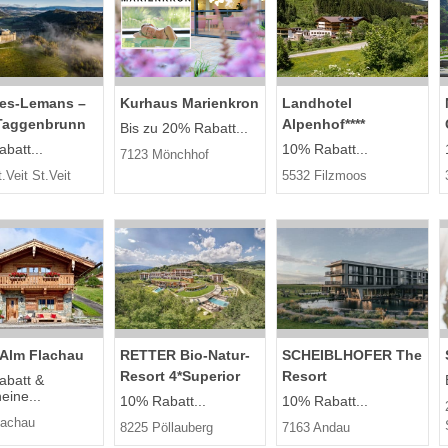
es-Lemans –
Kurhaus Marienkron
Landhotel
Taggenbrunn
Alpenhof****
Bis zu 20% Rabatt...
batt...
10% Rabatt...
7123 Mönchhof
.Veit St.Veit
5532 Filzmoos
 Alm Flachau
RETTER Bio-Natur-
SCHEIBLHOFER The
Resort 4*Superior
Resort
abatt &
eine...
10% Rabatt...
10% Rabatt...
lachau
8225 Pöllauberg
7163 Andau