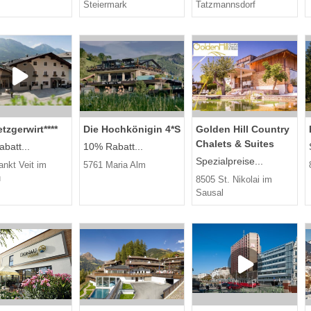
Steiermark
Tatzmannsdorf
tzgerwirt****
Die Hochkönigin 4*S
Golden Hill Country
Chalets & Suites
batt...
10% Rabatt...
Spezialpreise...
nkt Veit im
5761 Maria Alm
u
8505 St. Nikolai im
Sausal