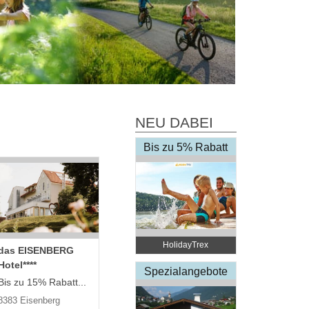
NEU DABEI
Bis zu 5% Rabatt
HolidayTrex
das EISENBERG
Hotel****
Spezialangebote
Bis zu 15% Rabatt...
8383 Eisenberg