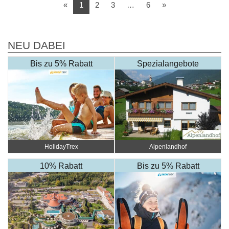
Vorherige
Nächste
«
1
2
3
…
6
»
NEU DABEI
Bis zu 5% Rabatt
Spezialangebote
HolidayTrex
Alpenlandhof
10% Rabatt
Bis zu 5% Rabatt