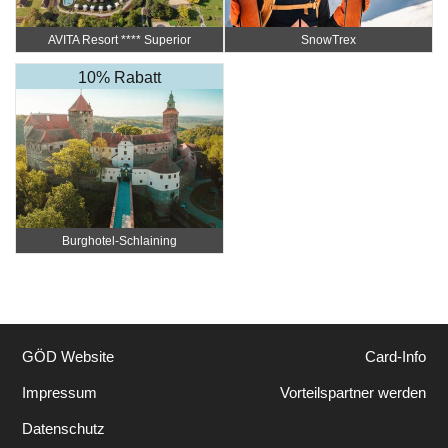
AVITA Resort ​**** Superior
SnowTrex
10% Rabatt
Burghotel-Schlaining
GÖD Website
Card-Info
Impressum
Vorteilspartner werden
Datenschutz