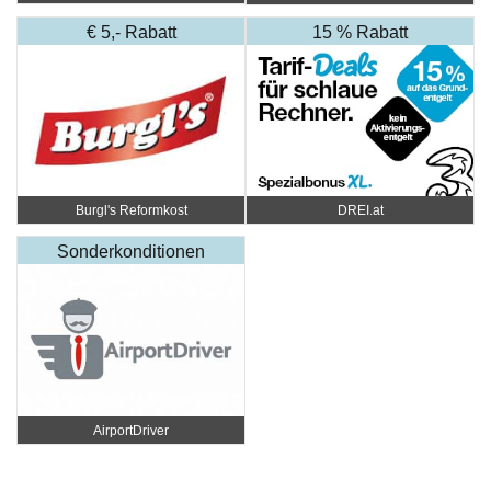
€ 5,- Rabatt
15 % Rabatt
Burgl's Reformkost
DREI.at
Sonderkonditionen
AirportDriver