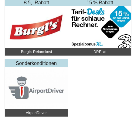
€ 5,- Rabatt
15 % Rabatt
Burgl's Reformkost
DREI.at
Sonderkonditionen
AirportDriver