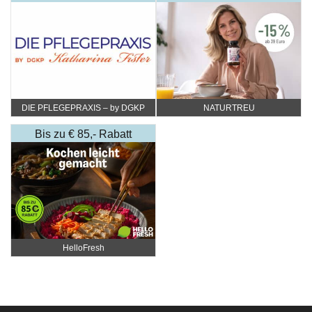
DIE PFLEGEPRAXIS – by DGKP
NATURTREU
Katharina Fister
Bis zu € 85,- Rabatt
HelloFresh