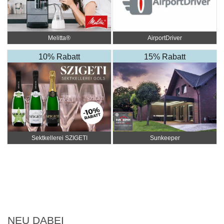
Melitta®
AirportDriver
10% Rabatt
15% Rabatt
Sektkellerei SZIGETI
Sunkeeper
NEU DABEI