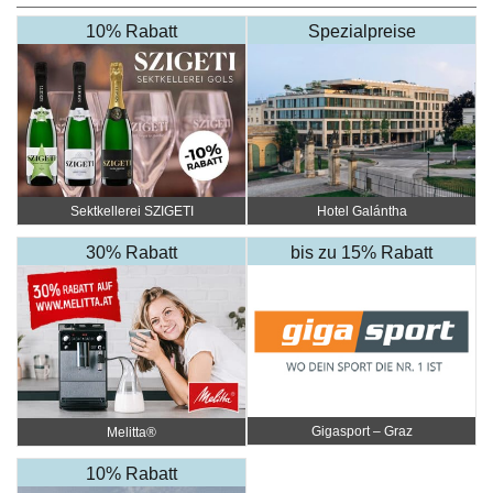
10% Rabatt
Spezialpreise
Sektkellerei SZIGETI
Hotel Galántha
30% Rabatt
bis zu 15% Rabatt
Gigasport – Graz
Melitta®
10% Rabatt