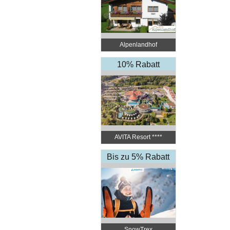
Alpenlandhof
10% Rabatt
AVITA Resort ​****
Superior
Bis zu 5% Rabatt
SnowTrex