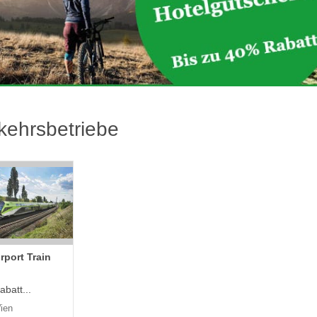
kehrsbetriebe
irport Train
abatt...
ien