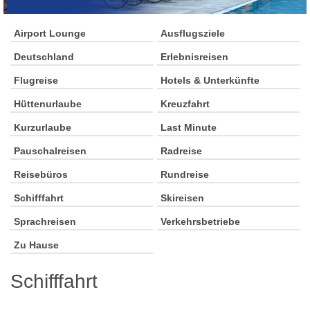
Airport Lounge
Ausflugsziele
Deutschland
Erlebnisreisen
Flugreise
Hotels & Unterkünfte
Hüttenurlaube
Kreuzfahrt
Kurzurlaube
Last Minute
Pauschalreisen
Radreise
Reisebüros
Rundreise
Schifffahrt
Skireisen
Sprachreisen
Verkehrsbetriebe
Zu Hause
Schifffahrt