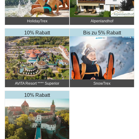
HolidayTrex
Alpenlandhof
10% Rabatt
Bis zu 5% Rabatt
AVITA Resort ​**** Superior
SnowTrex
10% Rabatt