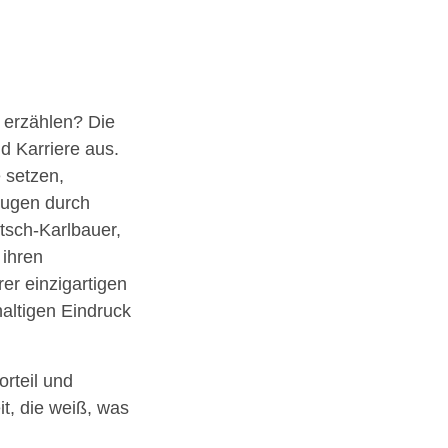
 erzählen? Die
d Karriere aus.
 setzen,
eugen durch
itsch-Karlbauer,
 ihren
er einzigartigen
altigen Eindruck
rteil und
t, die weiß, was