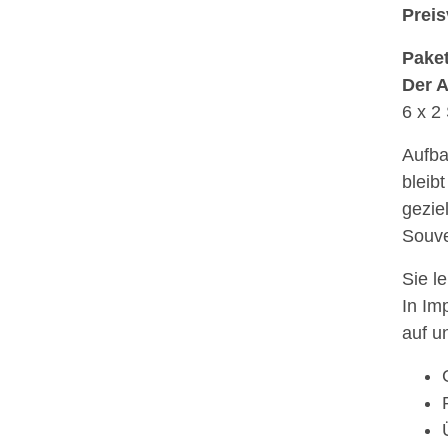
Preis
Paket
Der A
6 x 2
Aufba
bleib
gezie
Souve
Sie l
In Im
auf u