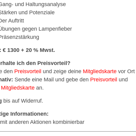
Gang- und Haltungsanalyse
Stärken und Potenziale
Der Auftritt
Übungen gegen Lampenfieber
Präsenzstärkung
: € 1300 + 20 % Mwst.
rhalte ich den Preisvorteil?
e den
Preisvorteil
und zeige deine
Mitgliedskarte
vor Ort 
nativ:
Sende eine Mail und gebe den
Preisvorteil
und
e
Mitgliedskarte
an.
g
bis auf Widerruf.
ige Informationen:
 mit anderen Aktionen kombinierbar