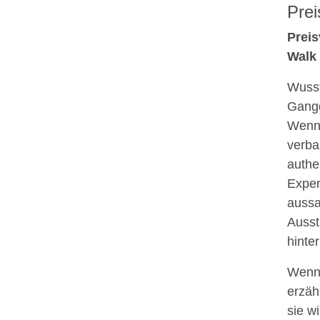
Prei
Preis
Walk 
Wusst
Gangd
Wenn 
verba
authe
Exper
aussa
Ausst
hinte
Wenn 
erzäh
sie wil