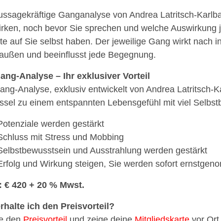
ussagekräftige Ganganalyse von Andrea Latritsch-Karlbau
irken, noch bevor Sie sprechen und welche Auswirkung j
tte auf Sie selbst haben. Der jeweilige Gang wirkt nach 
außen und beeinflusst jede Begegnung.
ang-Analyse – Ihr exklusiver Vorteil
ang-Analyse, exklusiv entwickelt von Andrea Latritsch-Ka
ssel zu einem entspannten Lebensgefühl mit viel Selbst
Potenziale werden gestärkt
Schluss mit Stress und Mobbing
Selbstbewusstsein und Ausstrahlung werden gestärkt
Erfolg und Wirkung steigen, Sie werden sofort ernstge
: € 420 + 20 % Mwst.
rhalte ich den Preisvorteil?
e den
Preisvorteil
und zeige deine
Mitgliedskarte
vor Ort 