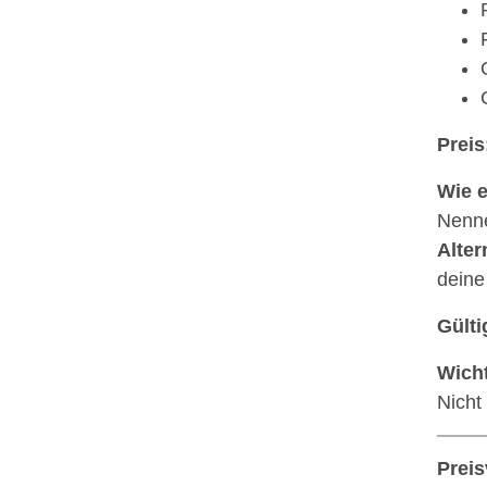
Preis
Wie e
Nenn
Alter
dein
Gülti
Wicht
Nicht
Preis