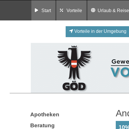
Start
Vorteile
Urlaub & Reis
Vorteile in der Umgebung
And
Apotheken
Beratung
10%