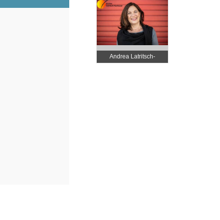
Andrea Latritsch-
Karlbauer