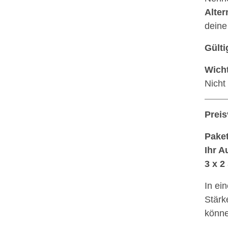
Alter
dein
Gülti
Wicht
Nicht
Preis
Paket
Ihr A
3 x 2
In ei
Stärk
könne