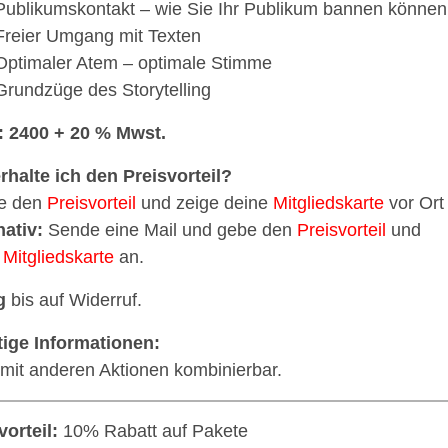
Publikumskontakt – wie Sie Ihr Publikum bannen können
Freier Umgang mit Texten
Optimaler Atem – optimale Stimme
Grundzüge des Storytelling
: 2400 + 20 % Mwst.
rhalte ich den Preisvorteil?
e den
Preisvorteil
und zeige deine
Mitgliedskarte
vor Ort 
nativ:
Sende eine Mail und gebe den
Preisvorteil
und
e
Mitgliedskarte
an.
g
bis auf Widerruf.
ige Informationen:
 mit anderen Aktionen kombinierbar.
vorteil:
10% Rabatt auf Pakete