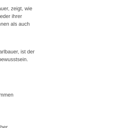
er, zeigt, wie
eder ihrer
innen als auch
rlbauer, ist der
bewusstsein.
nommen
her.